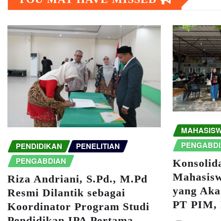
MAHASIS
PENGABD
PENDIDIKAN
PENELITIAN
PENGABDIAN
Konsolid
Mahasisw
Riza Andriani, S.Pd., M.Pd
yang Aka
Resmi Dilantik sebagai
PT PIM,
Koordinator Program Studi
Pendidikan IPA Pertama