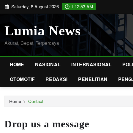
Skip
Saturday, 8 August 2026
1:12:54 AM
to
content
Lumia News
Akurat, Cepat, Terpercaya
HOME
NASIONAL
INTERNASIONAL
POL
OTOMOTIF
REDAKSI
PENELITIAN
PENG
Home
Contact
Drop us a message