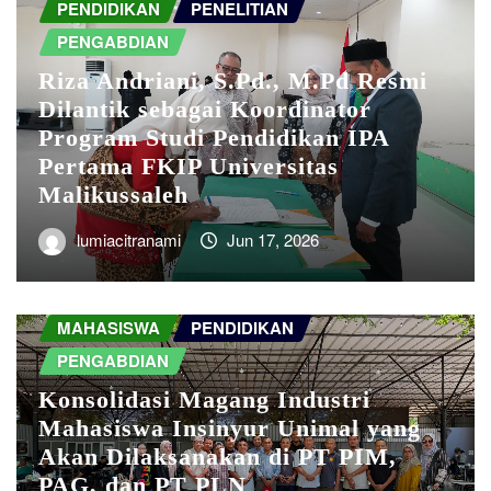
PENDIDIKAN
PENELITIAN
PENGABDIAN
Riza Andriani, S.Pd., M.Pd Resmi
Dilantik sebagai Koordinator
Program Studi Pendidikan IPA
Pertama FKIP Universitas
Malikussaleh
lumiacitranami
Jun 17, 2026
MAHASISWA
PENDIDIKAN
PENGABDIAN
Konsolidasi Magang Industri
Mahasiswa Insinyur Unimal yang
Akan Dilaksanakan di PT PIM,
PAG, dan PT PLN