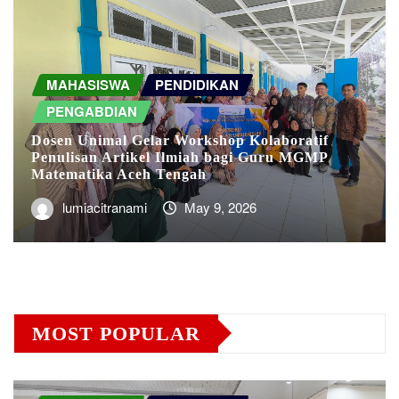
MAHASISWA
PENDIDIKAN
PENGABDIAN
Dosen Unimal Gelar Workshop Kolaboratif
Penulisan Artikel Ilmiah bagi Guru MGMP
Matematika Aceh Tengah
lumiacitranami
May 9, 2026
MOST POPULAR