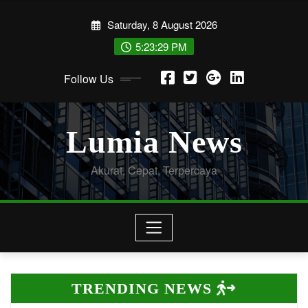
Skip
Saturday, 8 August 2026
to
content
5:23:31 PM
Follow Us
Lumia News
Akurat, Cepat, Terpercaya
TRENDING NEWS