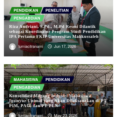
PENDIDIKAN
PENELITIAN
PENGABDIAN
Riza Andriani, S.Pd., M.Pd Resmi Dilantik
sebagai Koordinator Program Studi Pendidikan
IPA Pertama FKIP Universitas Malikussaleh
lumiacitranami
Jun 17, 2026
MAHASISWA
PENDIDIKAN
PENGABDIAN
Konsolidasi Magang Industri Mahasiswa
Insinyur Unimal yang Akan Dilaksanakan di PT
PIM, PAG, dan PT PLN
lumiacitranami
May 23, 2026