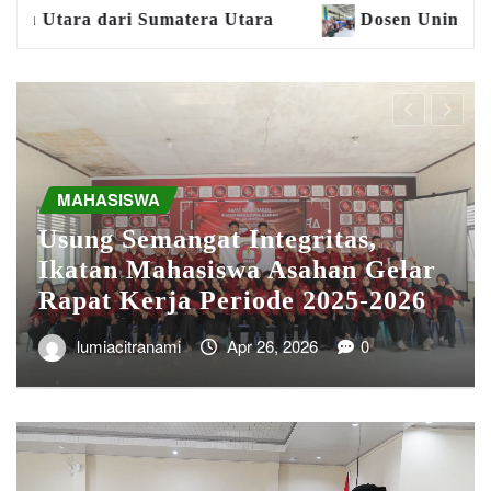
ratif Penulisan Artikel Ilmiah bagi Guru MGMP Matemat
PENDIDIKAN
PENELITIAN
PENGABDIAN
Riza Andriani, S.Pd., M.Pd
Resmi Dilantik sebagai
Koordinator Program Studi
Pendidikan IPA Pertama FKIP
Universitas Malikussaleh
lumiacitranami
Jun 17, 2026
0