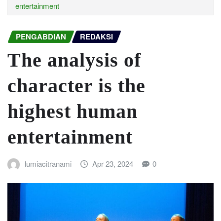
entertainment
PENGABDIAN
REDAKSI
The analysis of
character is the
highest human
entertainment
lumiacitranami
Apr 23, 2024
0