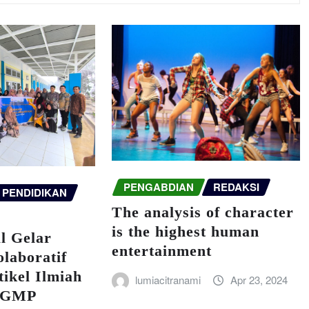
PENGABDIAN
REDAKSI
PENDIDIKAN
The analysis of character
is the highest human
l Gelar
entertainment
laboratif
tikel Ilmiah
lumiacitranami
Apr 23, 2024
MGMP