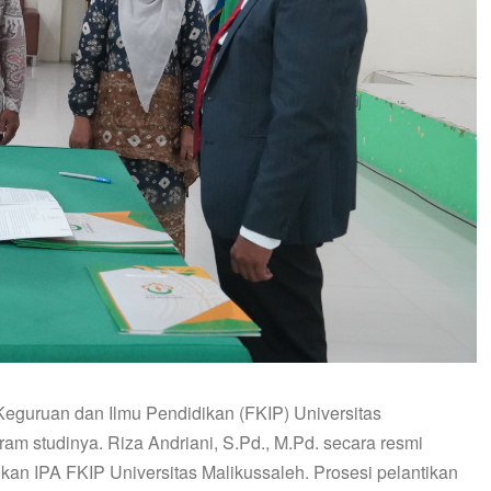
guruan dan Ilmu Pendidikan (FKIP) Universitas
ram studinya. Riza Andriani, S.Pd., M.Pd. secara resmi
ikan IPA FKIP Universitas Malikussaleh. Prosesi pelantikan