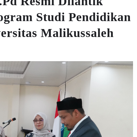
.Pd Resmi Dilantik
ogram Studi Pendidikan
rsitas Malikussaleh