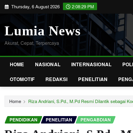
Skip
Thursday, 6 August 2026
2:08:31 PM
to
content
Lumia News
Akurat, Cepat, Terpercaya
HOME
NASIONAL
INTERNASIONAL
POL
OTOMOTIF
REDAKSI
PENELITIAN
PENG
Home
Riza Andriani, S.Pd., M.Pd Resmi Dilantik sebagai K
PENDIDIKAN
PENELITIAN
PENGABDIAN