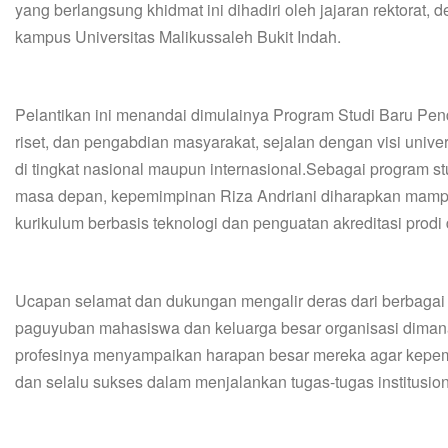
yang berlangsung khidmat ini dihadiri oleh jajaran rektorat,
kampus Universitas Malikussaleh Bukit Indah.
Pelantikan ini menandai dimulainya Program Studi Baru Pe
riset, dan pengabdian masyarakat, sejalan dengan visi univ
di tingkat nasional maupun internasional.Sebagai program s
masa depan, kepemimpinan Riza Andriani diharapkan mamp
kurikulum berbasis teknologi dan penguatan akreditasi prod
Ucapan selamat dan dukungan mengalir deras dari berbagai p
paguyuban mahasiswa dan keluarga besar organisasi diman
profesinya menyampaikan harapan besar mereka agar kepem
dan selalu sukses dalam menjalankan tugas-tugas institusi