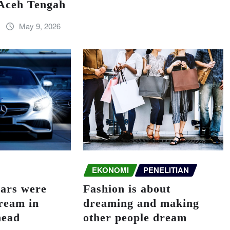
Aceh Tengah
May 9, 2026
EKONOMI
PENELITIAN
Fashion is about
cars were
dreaming and making
dream in
other people dream
head