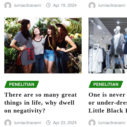
lumiacitranami
Apr 19, 2024
lumiacitranami
PENELITIAN
PENELITIAN
There are so many great
One is never
things in life, why dwell
or under-dre
on negativity?
Little Black
lumiacitranami
Apr 23, 2024
lumiacitranami