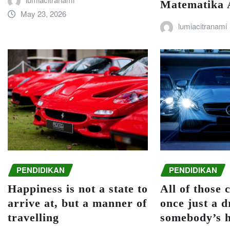
Matematika 
May 23, 2026
lumiacitranami
PENDIDIKAN
PENDIDIKAN
Happiness is not a state to
All of those 
arrive at, but a manner of
once just a 
travelling
somebody’s 