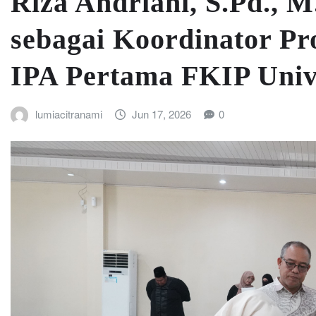
Riza Andriani, S.Pd., M
sebagai Koordinator Pr
IPA Pertama FKIP Unive
lumiacitranami
Jun 17, 2026
0